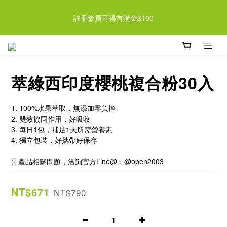
註冊會員可得首購金$100
近期檸檬酵素系列即將調漲 趁現在買起來 >> 
近期檸檬酵素系列即將調漲 趁現在買起來 >> 
萃綠西印度櫻桃複合粉30入
1. 100%水果萃取，無添加零負擔
2. 雙效協同作用，好吸收
3. 每日1包，補足1天所需營養素
4. 獨立包裝，好攜帶好保存
░ 產品相關問題，洽詢官方Line@：@open2003
NT$671
NT$790