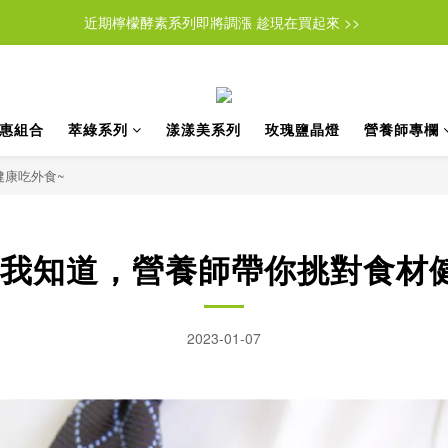
近期檸檬酵素系列即將調漲 趁現在買起來 >> 
近期檸檬酵素系列即將調漲 趁現在買起來 >> 
如需截角兌換請於訂單備註填寫『我要直接截角＋產品名稱』 >>點擊進
註冊會員可得首購金$100
惠組合
萃綠系列
漾漾美系列
玫瑰鹽晶燈
營養師專欄
近期檸檬酵素系列即將調漲 趁現在買起來 >> 
健康吃外食~
我知道，營養師帶你挑對食材
2023-01-07