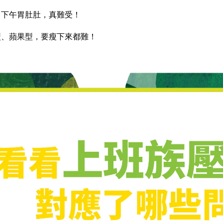
，下午胃肚肚，真難受！
型、蘋果型，要瘦下來都難！