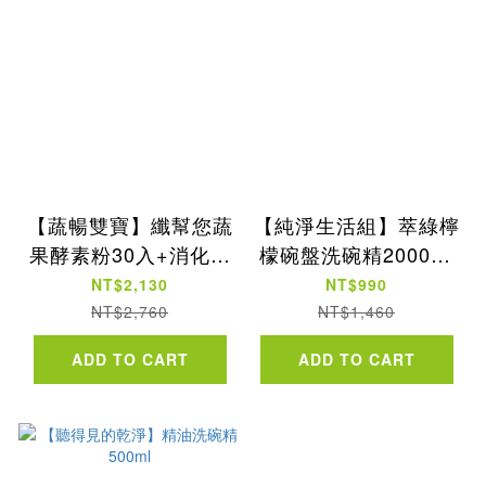
【蔬暢雙寶】纖幫您蔬
【純淨生活組】萃綠檸
果酵素粉30入+消化酵
檬碗盤洗碗精2000ml
素60入
再贈500ml+洗碗棉
NT$2,130
NT$990
NT$2,760
NT$1,460
ADD TO CART
ADD TO CART