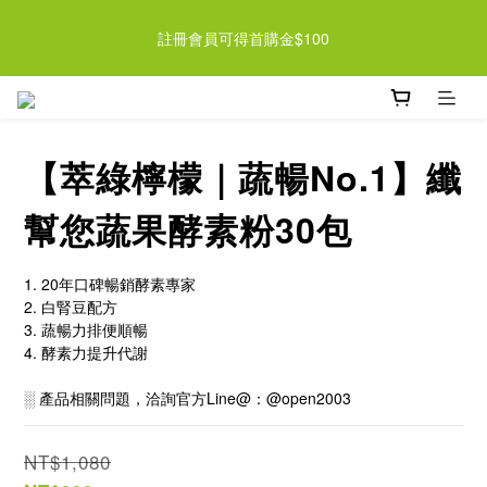
近期檸檬酵素系列即將調漲 趁現在買起來 >> 
註冊會員可得首購金$100
近期檸檬酵素系列即將調漲 趁現在買起來 >> 
【萃綠檸檬｜蔬暢No.1】纖
幫您蔬果酵素粉30包
1. 20年口碑暢銷酵素專家
2. 白腎豆配方
3. 蔬暢力排便順暢
4. 酵素力提升代謝
░ 產品相關問題，洽詢官方Line@：@open2003
NT$1,080